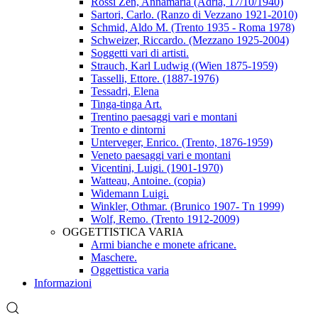
Rossi Zen, Annamaria (Adria, 17/10/1940)
Sartori, Carlo. (Ranzo di Vezzano 1921-2010)
Schmid, Aldo M. (Trento 1935 - Roma 1978)
Schweizer, Riccardo. (Mezzano 1925-2004)
Soggetti vari di artisti.
Strauch, Karl Ludwig ((Wien 1875-1959)
Tasselli, Ettore. (1887-1976)
Tessadri, Elena
Tinga-tinga Art.
Trentino paesaggi vari e montani
Trento e dintorni
Unterveger, Enrico. (Trento, 1876-1959)
Veneto paesaggi vari e montani
Vicentini, Luigi. (1901-1970)
Watteau, Antoine. (copia)
Widemann Luigi.
Winkler, Othmar. (Brunico 1907- Tn 1999)
Wolf, Remo. (Trento 1912-2009)
OGGETTISTICA VARIA
Armi bianche e monete africane.
Maschere.
Oggettistica varia
Informazioni