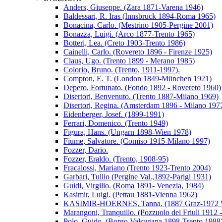
Anders, Giuseppe. (Zara 1871-Varena 1946)
Baldessari, R. Iras (Innsbruck 1894-Roma 1965)
Bonacina, Carlo. (Mestrino 1905-Pergine 2001)
Bonazza, Luigi. (Arco 1877-Trento 1965)
Botteri, Lea. (Creto 1903-Trento 1986)
Cainelli, Carlo. (Rovereto 1896 - Firenze 1925)
Claus, Ugo. (Trento 1899 - Merano 1985)
Colorio, Bruno. (Trento, 1911-1997).
Compton, E. T. (London 1849-München 1921)
Depero, Fortunato. (Fondo 1892 - Rovereto 1960)
Disertori, Benvenuto. (Trento 1887-Milano 1969)
Disertori, Regina. (Amsterdam 1896 - Milano 197
Eidenberger, Josef. (1899-1991)
Ferrari, Domenico. (Trento 1949)
Figura, Hans. (Ungarn 1898-Wien 1978)
Fiume, Salvatore. (Comiso 1915-Milano 1997)
Fozzer, Dario.
Fozzer, Eraldo. (Trento, 1908-95)
Fracalossi, Mariano (Trento 1923-Trento 2004)
Garbari, Tullio (Pergine Val.,1892-Parigi 1931)
Guidi, Virgilio. (Roma 1891- Venezia, 1984)
Kasimir, Luigi. (Pettau 1881-Vienna 1962)
KASIMIR-HOERNES, Tanna. (1887 Graz-1972 W
Marangoni, Tranquillo. (Pozzuolo del Friuli 1912 
Polo, Guido. (Borgo Valsugana 1898-Trento 1988