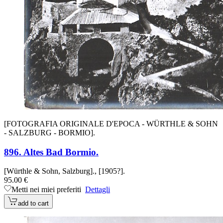
[FOTOGRAFIA ORIGINALE D'EPOCA - WÜRTHLE & SOHN
- SALZBURG - BORMIO].
896. Altes Bad Bormio.
[Würthle & Sohn, Salzburg]., [1905?].
95.00 €
Metti nei miei preferiti
Dettagli
add to cart