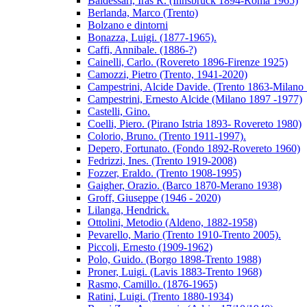
Baldessari, Iras R. (Innsbruck 1894-Roma 1965)
Berlanda, Marco (Trento)
Bolzano e dintorni
Bonazza, Luigi. (1877-1965).
Caffi, Annibale. (1886-?)
Cainelli, Carlo. (Rovereto 1896-Firenze 1925)
Camozzi, Pietro (Trento, 1941-2020)
Campestrini, Alcide Davide. (Trento 1863-Milano
Campestrini, Ernesto Alcide (Milano 1897 -1977)
Castelli, Gino.
Coelli, Piero. (Pirano Istria 1893- Rovereto 1980)
Colorio, Bruno. (Trento 1911-1997).
Depero, Fortunato. (Fondo 1892-Rovereto 1960)
Fedrizzi, Ines. (Trento 1919-2008)
Fozzer, Eraldo. (Trento 1908-1995)
Gaigher, Orazio. (Barco 1870-Merano 1938)
Groff, Giuseppe (1946 - 2020)
Lilanga, Hendrick.
Ottolini, Metodio (Aldeno, 1882-1958)
Pevarello, Mario (Trento 1910-Trento 2005).
Piccoli, Ernesto (1909-1962)
Polo, Guido. (Borgo 1898-Trento 1988)
Proner, Luigi. (Lavis 1883-Trento 1968)
Rasmo, Camillo. (1876-1965)
Ratini, Luigi. (Trento 1880-1934)