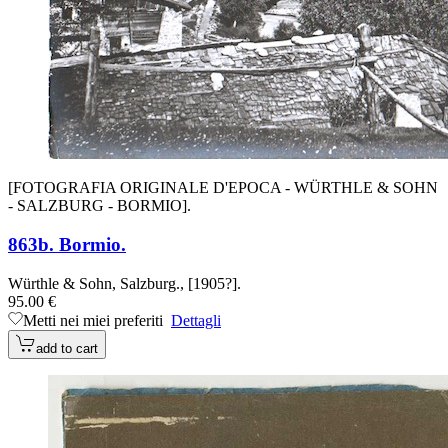
[FOTOGRAFIA ORIGINALE D'EPOCA - WÜRTHLE & SOHN
- SALZBURG - BORMIO].
863b. Bormio.
Würthle & Sohn, Salzburg., [1905?].
95.00 €
Metti nei miei preferiti
Dettagli
add to cart