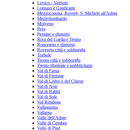
Levico - Vetriolo
Lomaso e Giudicarie
Mezzocorona, Roverè, S. Michele all'Adige
Mezzolombardo
Molveno
Pejo
Pergine e dintorni
Riva del Garda e Tenno
Roncegno e dintorni
Rovereto città e sobborghi
Torbole
Trento città e sobborghi
Trento illustrate e pubblicitarie
Val di Fassa
Val di Fiemme
Val di Ledro e del Chiese
Val di Non
Val di Rabbi
Val di Sole
Val Rendena
Vallagarina
Vallarsa
Valle dell'Adige
Valle di Cembra
Valle di Pinè