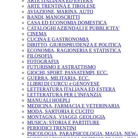
ARTE ITALIANA ED ESTERA
ARTE TRENTINA E TIROLESE
AVIAZIONE, MARINA, AUTO
BANDI, MANOSCRITTI
CASA ED ECONOMIA DOMESTICA
CATALOGHI AZIENDALI E PUBBLICITA'
CINEMA
CUCINA E GASTRONOMIA
DIRITTO, GIURISPRUDENZA E POLITICA
ECONOMIA, RAGIONERIA E STATISTICA
FILOSOFIA
FOTOGRAFIA
FUTURISMO E ASTRATTISMO
GIOCHI, SPORT, PASSATEMPI, ECC.
GUERRA, MILITARIA, ECC.
I LIBRI DI CURCU e GENOVESE
LETTERATURA ITALIANA ED ESTERA
LETTERATURA PER L'INFANZIA
MANUALI HOEPLI
MEDICINA, FARMACIA E VETERINARIA
MODA, SARTORIA E CUCITO
MONTAGNA, VIAGGI, GEOLOGIA
MUSICA: STORIA E PARTITURE
PERIODICI TRENTINI
PSICOLOGIA, PARAPSICOLOGIA, MAGIA, NEW