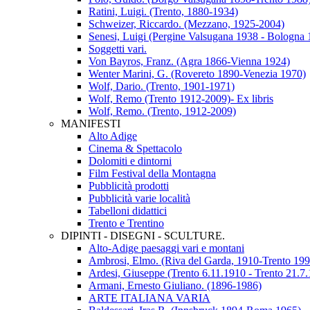
Ratini, Luigi. (Trento, 1880-1934)
Schweizer, Riccardo. (Mezzano, 1925-2004)
Senesi, Luigi (Pergine Valsugana 1938 - Bologna 
Soggetti vari.
Von Bayros, Franz. (Agra 1866-Vienna 1924)
Wenter Marini, G. (Rovereto 1890-Venezia 1970)
Wolf, Dario. (Trento, 1901-1971)
Wolf, Remo (Trento 1912-2009)- Ex libris
Wolf, Remo. (Trento, 1912-2009)
MANIFESTI
Alto Adige
Cinema & Spettacolo
Dolomiti e dintorni
Film Festival della Montagna
Pubblicità prodotti
Pubblicità varie località
Tabelloni didattici
Trento e Trentino
DIPINTI - DISEGNI - SCULTURE.
Alto-Adige paesaggi vari e montani
Ambrosi, Elmo. (Riva del Garda, 1910-Trento 199
Ardesi, Giuseppe (Trento 6.11.1910 - Trento 21.7
Armani, Ernesto Giuliano. (1896-1986)
ARTE ITALIANA VARIA